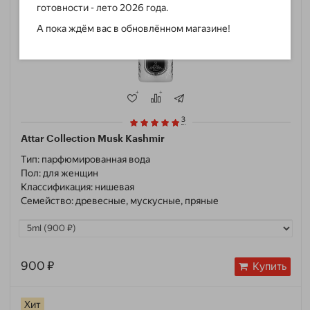
готовности - лето 2026 года.
А пока ждём вас в обновлённом магазине!
3
Attar Collection Musk Kashmir
Тип:
парфюмированная вода
Пол:
для женщин
Классификация:
нишевая
Семейство:
древесные, мускусные, пряные
900 ₽
Купить
Хит