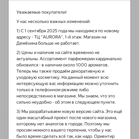
Уважаемые покупатели!
У нас несколько важных изменений:
1) С 1 сентября 2025 года мы находимся по новому
адресу - ТЦ "AURORA", 1-й этаж. Магазин на
7
Демёхина больше не работает.
Dolce&Gabbana The One For Men Eau de Parfum
2) Цены и наличие на сайте временно не
Тип:
парфюмированная вода
актуальны. Ассортимент парфюмерии кардинально
Пол:
для мужчин
обновился - в наличии около 1000 ароматов.
Классификация:
элитная
Теперь мы также продаём декоративную и
Семейство:
древесные, пряные
уходовую косметику. На данный момент всю
интересующую вас информацию можно уточнить
только в телефонном режиме либо
непосредственно в магазине. Мы знаем, что это
сильно неудобно - об этом в следующем пункте.
850 ₽
Купить
3) Мы разрабатываем новую версию сайта. Это ещё
один масштабный проект после нового магазина,
которому нет аналогов в городе. Поэтому мы
просим немного вашего терпения, чтобы у нас
было время сделать всё так, как надо. Ориентир