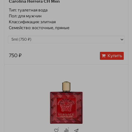
Carolina Herrera CH Men
Тип:
туалетная вода
Пол:
для мужчин
Классификация:
элитная
Семейство:
восточные, пряные
750 ₽
Купить