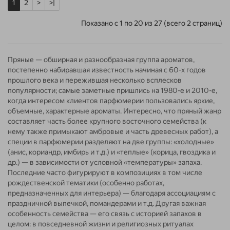
1
2
>
>|
Показано с 1 по 20 из 27 (всего 2 страниц)
Пряные — обширная и разнообразная группа ароматов,
постепенно набиравшая известность начиная с 60-х годов
прошлого века и пережившая несколько всплесков
популярности; самые заметные пришлись на 1980-е и 2010-е,
когда интересом клиентов парфюмерии пользовались яркие,
объемные, характерные ароматы. Интересно, что пряный жанр
составляет часть более крупного восточного семейства (к
нему также примыкают амбровые и часть древесных работ), а
специи в парфюмерии разделяют на две группы: «холодные»
(анис, кориандр, имбирь и т.д.) и «теплые» (корица, гвоздика и
др.) — в зависимости от условной «температуры» запаха.
Последние часто фигурируют в композициях в том числе
рождественской тематики (особенно работах,
предназначенных для интерьера) — благодаря ассоциациям с
праздничной выпечкой, помандерами и т.д. Другая важная
особенность семейства — его связь с историей запахов в
целом: в повседневной жизни и религиозных ритуалах