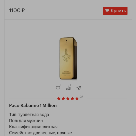
1100 ₽
Купить
26
Paco Rabanne 1 Million
Тип:
туалетная вода
Пол:
для мужчин
Классификация:
элитная
Семейство:
древесные, пряные