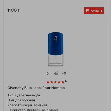
1100 ₽
Купить
12
Givenchy Blue Label Pour Homme
Тип:
туалетная вода
Пол:
для мужчин
Классификация:
элитная
Семейство:
древесные, пряные