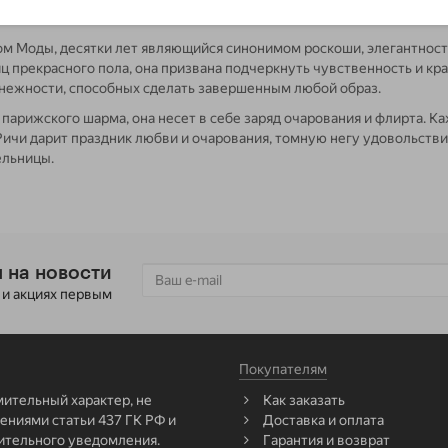
 Дом Моды, десятки лет являющийся синонимом роскоши, элегантно
 прекрасного пола, она призвана подчеркнуть чувственность и кра
нежности, способных сделать завершенным любой образ.
рижского шарма, она несет в себе заряд очарования и флирта. Каж
чи дарит праздник любви и очарования, томную негу удовольствия
ельницы.
 на новости
 и акциях первым
Покупателям
мительный характер, не
Как заказать
ниями статьи 437 ГК РФ и
Доставка и оплата
ительного уведомления.
Гарантия и возврат