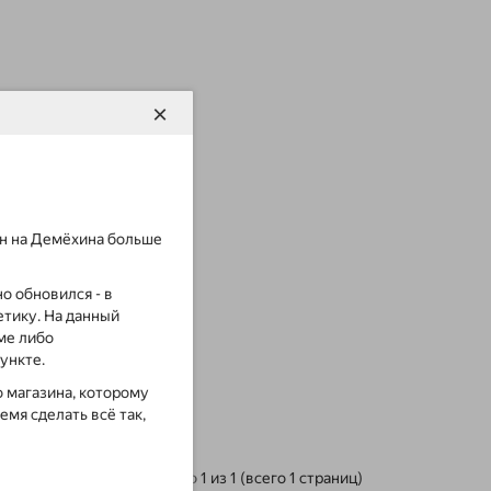
×
зин на Демёхина больше
о обновился - в
тику. На данный
ме либо
пункте.
 магазина, которому
емя сделать всё так,
Показано с 1 по 1 из 1 (всего 1 страниц)