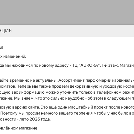
АЦИЯ
и!
ых изменений:
года мы находимся по новому адресу - ТЦ "AURORA", 1-й этаж. Мага
сайте временно не актуальны. Ассортимент парфюмерии кардинальн
роматов. Теперь мы также продаём декоративную и уходовую косме
ющую вас информацию можно уточнить только в телефонном режи
азине. Мы знаем, что это сильно неудобно - об этом в следующем 
новую версию сайта. Это ещё один масштабный проект после нового
. Поэтому мы просим немного вашего терпения, чтобы у нас было вр
товности - лето 2026 года.
овлённом магазине!