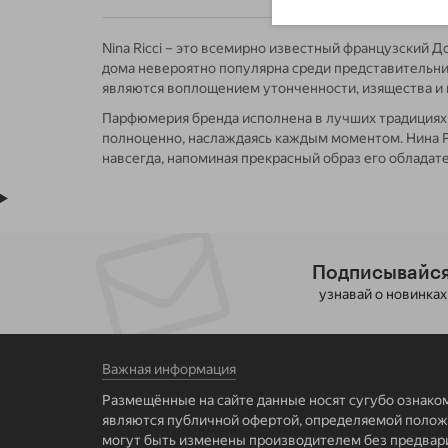
Nina Ricci – это всемирно известный французский
дома невероятно популярна среди представительниц
являются воплощением утонченности, изящества и 
Парфюмерия бренда исполнена в лучших традициях па
полноценно, наслаждаясь каждым моментом. Нина Ри
навсегда, напоминая прекрасный образ его обладат
Подписывайся
узнавай о новинках
Важная информация
Размещённые на сайте данные носят сугубо ознако
являются публичной офертой, определяемой положе
могут быть изменены производителем без предвар