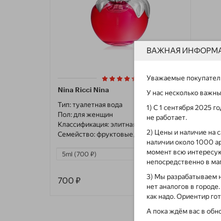
ВАЖНАЯ ИНФОРМ
24
Уважаемые покупател
Nina Ricci Nina
У нас несколько важн
Тип:
туалетная вода
1) С 1 сентября 2025 
Пол:
для женщин
не работает.
Классификация:
элитная
2) Цены и наличие на 
Семейство:
фруктовые, цветочные
наличии около 1000 а
момент всю интересу
непосредственно в маг
3) Мы разрабатываем 
700 ₽
Купить
нет аналогов в городе
как надо. Ориентир го
А пока ждём вас в обн