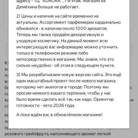
адресу - ТЦ "AURORA", 1-й этаж. Магазин на
только оригинал
Демёхина больше не работает.
Доставка по городу
2) Цены и наличие на сайте временно не
по тарифам такси
актуальны. Ассортимент парфюмерии кардинально
обновился - в наличии около 1000 ароматов.
Теперь мы также продаём декоративную и
уходовую косметику. На данный момент всю
интересующую вас информацию можно уточнить
4
ОПИСАНИЕ
ХАРАКТЕРИСТИКИ
ОТЗЫВЫ
только в телефонном режиме либо
непосредственно в магазине. Мы знаем, что это
Карл Лагерфельд – создатель известного немецкого бренда,
сильно неудобно - об этом в следующем пункте.
который выпускает стильную одежду и запоминающуюся
3) Мы разрабатываем новую версию сайта. Это ещё
парфюмерию. Чудесный мужской аромат Bois De Vetiver –
один масштабный проект после нового магазина,
воплощение силы и роскоши, переменчивого настроения и
которому нет аналогов в городе. Поэтому мы
бескомпромиссных решений. Парфюм навеивает ассоциации с
просим немного вашего терпения, чтобы у нас
сырой теплой землей и благородным лесом, где застывает
было время сделать всё так, как надо. Ориентир
время и можно бесконечно долго наблюдать за тем, как лучики
готовности - лето 2026 года.
солнца пробиваются через листву.
А пока ждём вас в обновлённом магазине!
Насыщенная древесно-фужерная композиция очаровывает с
первого вдоха. Освежающая мята и кислый красный апельсин
кружат в изысканном танце вместе со звучными переливами
розового грейпфрута, наполняющего аромат легкой