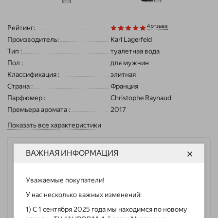
4 отзыва
Рейтинг:
Производитель:
Karl Lagerfeld
Тип
:
туалетная вода
Пол
:
для мужчин
Классификация
:
элитная
Страна
:
Франция
Парфюмер
:
Christophe Raynaud
Премьера аромата
:
2017
Показать все характеристики
×
Объём
ВАЖНАЯ ИНФОРМАЦИЯ
Цена
Количество
Уважаемые покупатели!
У нас несколько важных изменений:
1) С 1 сентября 2025 года мы находимся по новому
Без подделок