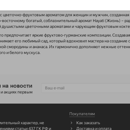
да с цветочно-фруктовым ароматом для женщин и мужчин, созданная 
восточному богатый, соблазнительный аромат Hayati (Жизнь) – ра
 душистыми цветочными ароматами и чарующим фруктовым коктей
, кто предпочитает яркие фруктово-гурманские композиции. Создава
анимает его любимый сад, который вдохновил мастера на создание 
ой смородины и ананаса. Их гармонично дополняют нежные оттенки
о и белого мускуса.
 на новости
 и акциях первым
Покупателям
мительный характер, не
Как заказать
ниями статьи 437 ГК РФ и
Доставка и оплата