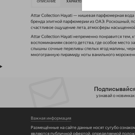
9
ОПИСАНИЕ
ХАРАКТЕРИСТИКИ
ОТЗЫВЫ
Attar Collection Hayati — нишевая парфюмерная во
бренда элитной парфюмерии из ОАЭ. Роскошный, по-
счастливое ощущение лета, атмосферы насыщенной
Attar Collection Hayati непременно понравится тем
воспоминаниям своего детства, где особое место з
слышны сочные переливы спелых ягод малины, черн
многогранную пирамиду ноты ванильного мороженог
Подписывайся
узнавай о новинках
Важная информация
Размещённые на сайте данные носят сугубо ознако
являются публичной офертой, определяемой положе