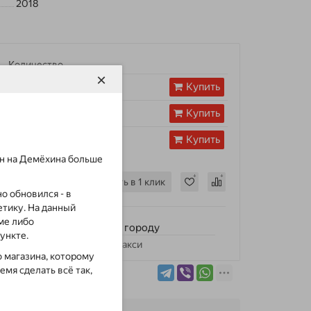
2018
Количество
×
-
Купить
+
-
Купить
+
-
Купить
+
зин на Демёхина больше
Купить в 1 клик
о обновился - в
тику. На данный
ме либо
Доставка по городу
пункте.
по тарифам такси
 магазина, которому
емя сделать всё так,