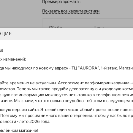
Премьера аромата
:
Показать все характеристики
Объём
Цена
АЦИЯ
5ml
1000 ₽
10ml
1900 ₽
и!
ых изменений:
100ml
15000 ₽
года мы находимся по новому адресу - ТЦ "AURORA", 1-й этаж. Мага
сайте временно не актуальны. Ассортимент парфюмерии кардинальн
роматов. Теперь мы также продаём декоративную и уходовую косме
ющую вас информацию можно уточнить только в телефонном режи
Без подделок
азине. Мы знаем, что это сильно неудобно - об этом в следующем 
только оригинал
новую версию сайта. Это ещё один масштабный проект после нового
. Поэтому мы просим немного вашего терпения, чтобы у нас было вр
товности - лето 2026 года.
овлённом магазине!